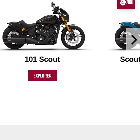
101 Scout
Scout
EXPLORER