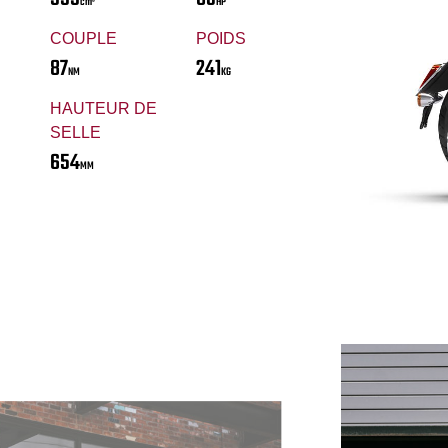
cm³
HP
COUPLE
POIDS
87
241
NM
KG
HAUTEUR DE
SELLE
654
MM