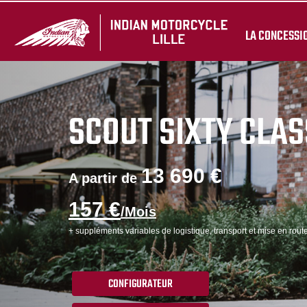
LA CONCESSI
SCOUT SIXTY CLAS
13 690 €
A partir de
157 €
/Mois
+ suppléments variables de logistique, transport et mise en route
CONFIGURATEUR