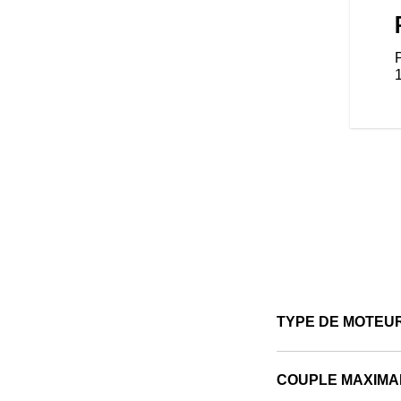
moto conçue pour être
 centaine d’accessoires qui
 style, de confort et de
P
nduite préférés. Peu importe le
 faut.
TYPE DE MOTEU
COUPLE MAXIMA