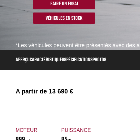
FAIRE UN ESSAI
VÉHICULES EN STOCK
*Les véhicules peuvent être présentés avec des ac
APERÇU
CARACTÉRISTIQUES
SPÉCIFICATIONS
PHOTOS
A partir de
13 690 €
MOTEUR
PUISSANCE
999
85