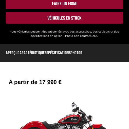
FAIRE UN ESSAI
VÉHICULES EN STOCK
*Les véhicules peuvent être présentés avec des accessoires, des couleurs et des
spécifications en option - Photo non contractuelle.
APERÇU
CARACTÉRISTIQUES
SPÉCIFICATIONS
PHOTOS
A partir de
17 990 €