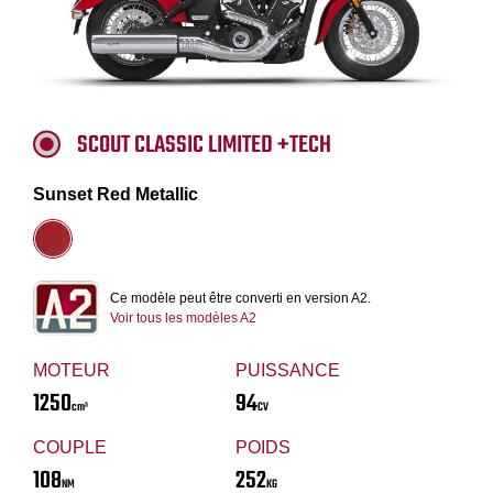
SCOUT CLASSIC LIMITED +TECH
Sunset Red Metallic
Ce modèle peut être converti en version A2.
Voir tous les modèles A2
MOTEUR
PUISSANCE
1250
94
cm³
CV
COUPLE
POIDS
108
252
NM
KG