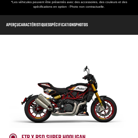
*Les véhicules peuvent être présentés avec des accessoires, des couleurs et des
spécifications en option - Photo non contractuelle.
APERÇU
CARACTÉRISTIQUES
SPÉCIFICATIONS
PHOTOS
FTR X RSD SUPER HOOLIGAN